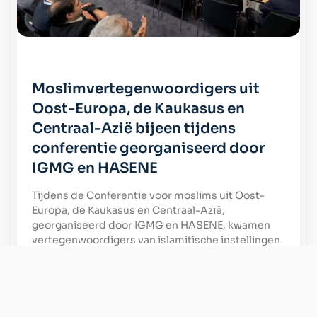
Moslimvertegenwoordigers uit
Oost-Europa, de Kaukasus en
Centraal-Azië bijeen tijdens
conferentie georganiseerd door
IGMG en HASENE
Tijdens de Conferentie voor moslims uit Oost-
Europa, de Kaukasus en Centraal-Azië,
georganiseerd door IGMG en HASENE, kwamen
vertegenwoordigers van islamitische instellingen
en moefti’s bijeen om te spreken over religieus
onderwijs, minderheidsrechten, jongerenwerk en
humanitaire solidariteit.
Lees meer