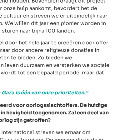
end houden. Bovendien draagt dit project
ar onze hulp aankomt, bevordert het de
 cultuur en streven we er uiteindelijk naar
p. We willen dit jaar een pionier worden in
sturen naar bijna 100 landen.
 door het hele jaar te creeëren door offer
maar door andere religieuze donaties in
eten te bieden. Zo bieden we
n leven duurzaam en versterken we sociale
t wordt tot een bepaald periode, maar dat
Gaza is één van onze prioriteiten.”
erd voor oorlogsslachtoffers. De huidige
fs in hevigheid toegenomen. Zal een deel van
rlog zijn getroffen?
International streven we ernaar om
Gaza, te bereiken. De mensen die in deze