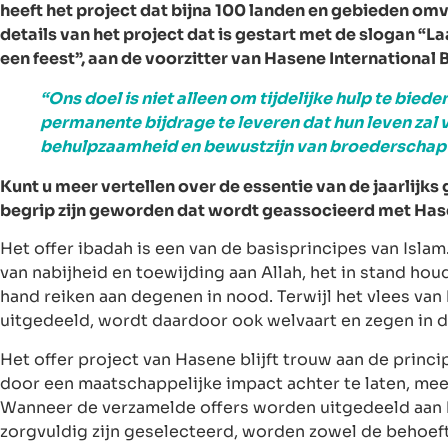
heeft het project dat bijna 100 landen en gebieden o
details van het project dat is gestart met de slogan “
een feest”, aan de voorzitter van Hasene International B
“Ons doel is niet alleen om tijdelijke hulp te bie
permanente bijdrage te leveren dat hun leven zal 
behulpzaamheid en bewustzijn van broederschap st
Kunt u meer vertellen over de essentie van de jaarlij
begrip zijn geworden dat wordt geassocieerd met Hase
Het offer ibadah is een van de basisprincipes van Islam
van nabijheid en toewijding aan Allah, het in stand ho
hand reiken aan degenen in nood. Terwijl het vlees van
uitgedeeld, wordt daardoor ook welvaart en zegen in
Het offer project van Hasene blijft trouw aan de princ
door een maatschappelijke impact achter te laten, meer
Wanneer de verzamelde offers worden uitgedeeld aan 
zorgvuldig zijn geselecteerd, worden zowel de behoef