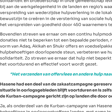
solidariteit en broederschap in onze gemeenschap lev
bij aan de werkgelegenheid in de landen en regio’s wa
verspreiding van wederzijdse hulpverlening in de lokale
bewustzijn te creëren in de versterking van sociale hul
het verspreiden van goedheid door 450 waarnemers te 
Bovendien streven we ernaar om een continu hulpmodel
donaties niet te beperken tot een bepaalde perioden, 
vorm van Adaq, Akikah en Shukr offers en voedselpakk
hulpbehoeftigen doorlopende steun, verbeteren we hu
solidariteit. Zo streven we ernaar dat hulp niet beperk
het voortdurend en effectief voort wordt gezet.
“Het verzenden van offervlees en andere hulp naar 
Hasene had een deel van de zakaatcampagne gereserve
situatie in oorlogsgebieden blijft voortduren en is zel
de Kurban-campagne gericht zijn op landen die door oo
Ja, als onderdeel van de Kurban-campagne van Hasene 
behoeftigen in oorlogsgetroffene landen, met name in 