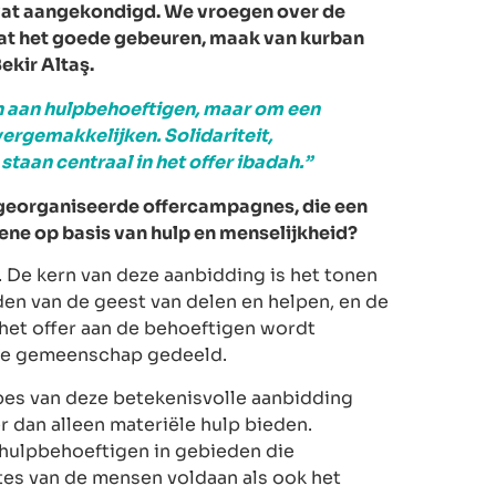
mvat aangekondigd. We vroegen over de
Laat het goede gebeuren, maak van kurban
ekir Altaş.
den aan hulpbehoeftigen, maar om een
vergemakkelijken. Solidariteit,
aan centraal in het offer ibadah.”
ks georganiseerde offercampagnes, die een
ne op basis van hulp en menselijkheid?
. De kern van deze aanbidding is het tonen
uden van de geest van delen en helpen, en de
 het offer aan de behoeftigen wordt
 de gemeenschap gedeeld.
ipes van deze betekenisvolle aanbidding
 dan alleen materiële hulp bieden.
hulpbehoeftigen in gebieden die
tes van de mensen voldaan als ook het